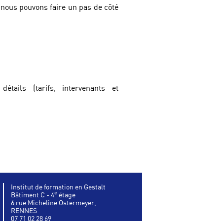
nous pouvons faire un pas de côté
tails (tarifs, intervenants et
Institut de formation en Gestalt
e
Bâtiment C - 4
étage
6 rue Micheline Ostermeyer,
RENNES
07 71 02 28 69