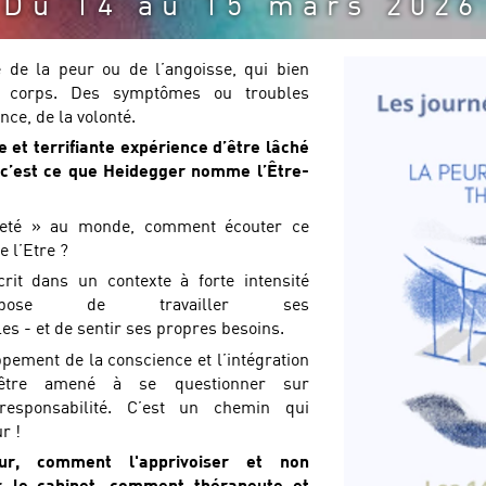
Du 14 au 15 mars 2026
certification
 de la peur ou de l’angoisse, qui bien
e corps. Des symptômes ou troubles
nce, de la volonté.
e et terrifiante expérience d’être lâché
 c’est ce que Heidegger nomme l’Être-
-jeté » au monde, comment écouter ce
 l’Etre ?
rit dans un contexte à forte intensité
opose de travailler ses
lles - et de sentir ses propres besoins.
pement de la conscience et l’intégration
a être amené à se questionner sur
responsabilité. C’est un chemin qui
r !
ur, comment l'apprivoiser et non
s le cabinet, comment thérapeute et