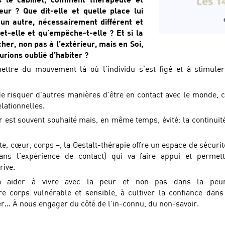
eur ? Que dit-elle et quelle place lui
un autre, nécessairement différent et
t-elle et qu’empêche-t-elle ? Et si la
cher, non pas à l’extérieur, mais en Soi,
aurions oublié d’habiter ?
mettre du mouvement là où l'individu s'est figé et à stimule
de risquer d’autres manières d’être en contact avec le monde, c
elationnelles.
 est souvent souhaité mais, en même temps, évité: la continuité
e, cœur, corps –, la Gestalt-thérapie offre un espace de sécurit
ans l’expérience de contact) qui va faire appui et perme
rive.
 va aider à vivre avec la peur et non pas dans la peu
tre corps vulnérable et sensible, à cultiver la confiance dan
er... À nous engager du côté de l’in-connu, du non-savoir.