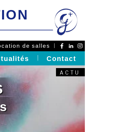
ION
ocation de salles
tualités
Contact
ctualités
ACTU
s
ewsletter
is