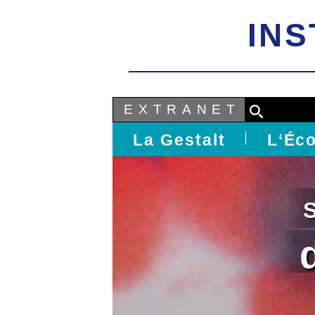
INS
Facebook
LinkedIn
Instagram
EXTRANET
La Gestalt
L‘Éco
Présent
L‘Équ
Pédag
Certific
Informa
Pratiq