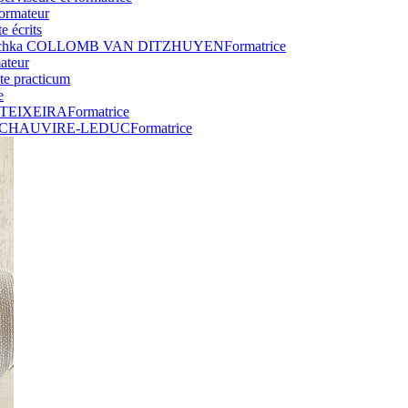
ormateur
e écrits
uchka COLLOMB VAN DITZHUYEN
Formatrice
ateur
te practicum
e
 TEIXEIRA
Formatrice
e CHAUVIRE-LEDUC
Formatrice