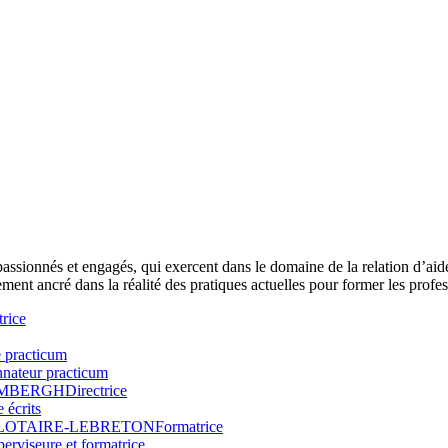
 passionnés et engagés, qui exercent dans le domaine de la relation d’ai
ment ancré dans la réalité des pratiques actuelles pour former les prof
rice
e practicum
nateur practicum
SEMBERGH
Directrice
 écrits
VALOTAIRE-LEBRETON
Formatrice
erviseure et formatrice