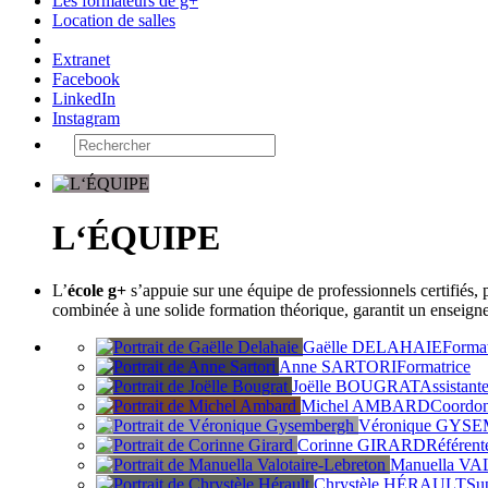
Les formateurs de g+
Location de salles
Extranet
Facebook
LinkedIn
Instagram
L‘ÉQUIPE
L’
école g+
s’appuie sur une équipe de professionnels certifiés,
combinée à une solide formation théorique, garantit un enseigne
Gaëlle DELAHAIE
Format
Anne SARTORI
Formatrice
Joëlle BOUGRAT
Assistant
Michel AMBARD
Coordon
Véronique GY
Corinne GIRARD
Référente
Manuella 
Chrystèle HÉRAULT
Sup