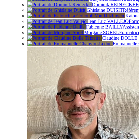
Dominik REINECKE
F
Ghislaine DUISIT
Référent
Kato
Jean-Luc VALLEJO
Form
Fabienne BAILLY
Assistan
Morgane SOREL
Formatric
Claudine DOLLE
Emmanuell