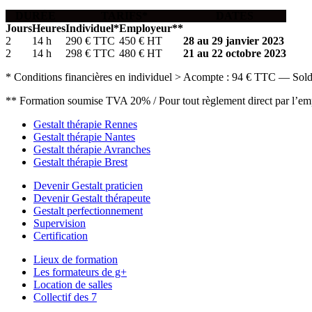
DURÉE
TARIFS*
DATES
Jours
Heures
Individuel*
Employeur**
2
14 h
290 € TTC
450 € HT
28 au 29 janvier 2023
2
14 h
298 € TTC
480 € HT
21 au 22 octobre 2023
* Conditions financières en individuel > Acompte : 94 € TTC — Sol
** Formation soumise TVA 20% / Pour tout règlement direct par l’e
Gestalt thérapie Rennes
Gestalt thérapie Nantes
Gestalt thérapie Avranches
Gestalt thérapie Brest
Devenir Gestalt praticien
Devenir Gestalt thérapeute
Gestalt perfectionnement
Supervision
Certification
Lieux de formation
Les formateurs de g+
Location de salles
Collectif des 7