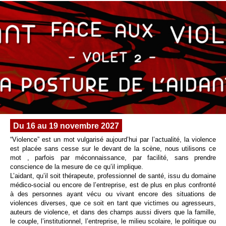
Du 16 au 19 novembre 2027
“Violence” est un mot vulgarisé aujourd’hui par l’actualité, la violence
est placée sans cesse sur le devant de la scène, nous utilisons ce
mot , parfois par méconnaissance, par facilité, sans prendre
conscience de la mesure de ce qu’il implique.
L’aidant, qu’il soit thérapeute, professionnel de santé, issu du domaine
médico-social ou encore de l’entreprise, est de plus en plus confronté
à des personnes ayant vécu ou vivant encore des situations de
violences diverses, que ce soit en tant que victimes ou agresseurs,
auteurs de violence, et dans des champs aussi divers que la famille,
le couple, l’institutionnel, l’entreprise, le milieu scolaire, le politique ou